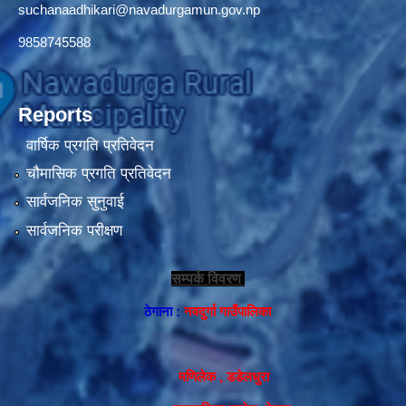
suchanaadhikari@navadurgamun.gov.np
9858745588
Reports
वार्षिक प्रगति प्रतिवेदन
चौमासिक प्रगति प्रतिवेदन
सार्वजनिक सुनुवाई
सार्वजनिक परीक्षण
सम्पर्क विवरण
ठेगाना :
नवदुर्गा गाउँपालिका
मणिलेक , डडेलधुरा