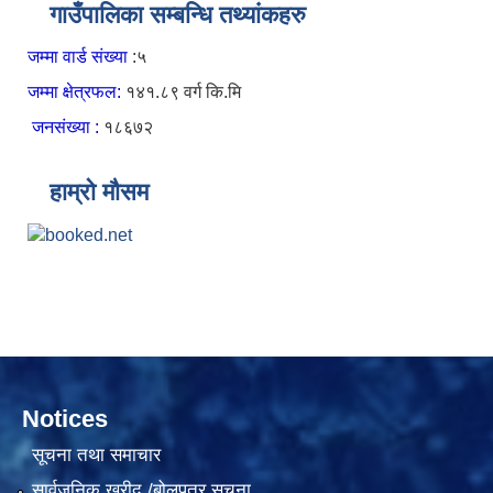
गाउँपालिका सम्बन्धि तथ्यांकहरु
जम्मा वार्ड संख्या
:५
जम्मा क्षेत्रफल:
१४१.८९ वर्ग कि.मि
जनसंख्या :
१८६७२
हाम्रो मौसम
Notices
सूचना तथा समाचार
सार्वजनिक खरीद /बोलपत्र सूचना