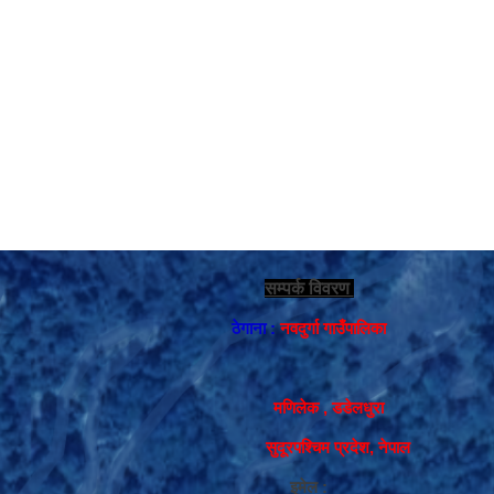
सम्पर्क विवरण
ठेगाना :
नवदुर्गा गाउँपालिका
मणिलेक , डडेलधुरा
सुदूरपश्चिम प्रदेश, नेपाल
इमेल :