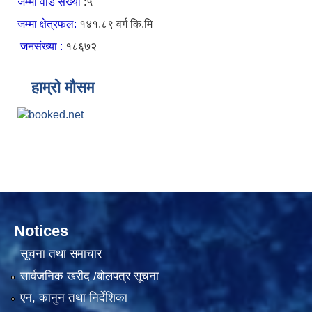
जम्मा वार्ड संख्या
:५
जम्मा क्षेत्रफल:
१४१.८९ वर्ग कि.मि
जनसंख्या :
१८६७२
हाम्रो मौसम
Notices
सूचना तथा समाचार
सार्वजनिक खरीद /बोलपत्र सूचना
एन, कानुन तथा निर्देशिका