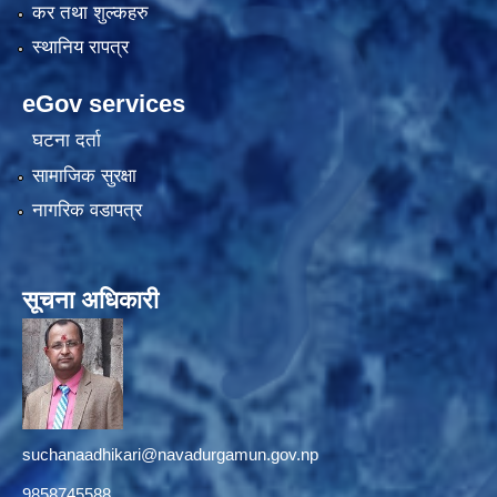
कर तथा शुल्कहरु
स्थानिय रापत्र
eGov services
घटना दर्ता
सामाजिक सुरक्षा
नागरिक वडापत्र
सूचना अधिकारी
suchanaadhikari@navadurgamun.gov.np
9858745588