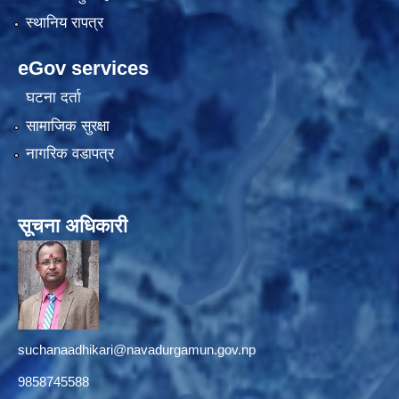
स्थानिय रापत्र
eGov services
घटना दर्ता
सामाजिक सुरक्षा
नागरिक वडापत्र
सूचना अधिकारी
suchanaadhikari@navadurgamun.gov.np
9858745588