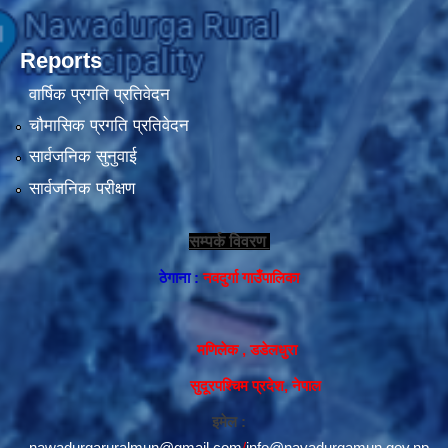
Reports
वार्षिक प्रगति प्रतिवेदन
चौमासिक प्रगति प्रतिवेदन
सार्वजनिक सुनुवाई
सार्वजनिक परीक्षण
सम्पर्क विवरण
ठेगाना :
नवदुर्गा गाउँपालिका
मणिलेक , डडेलधुरा
सुदूरपश्चिम प्रदेश, नेपाल
इमेल :
nawadurgaruralmun@gmail.com
/
info@navadurgamun.gov.np