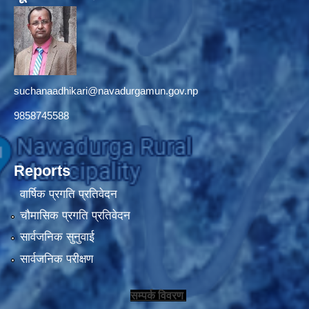
suchanaadhikari@navadurgamun.gov.np
9858745588
Reports
वार्षिक प्रगति प्रतिवेदन
चौमासिक प्रगति प्रतिवेदन
सार्वजनिक सुनुवाई
सार्वजनिक परीक्षण
सम्पर्क विवरण