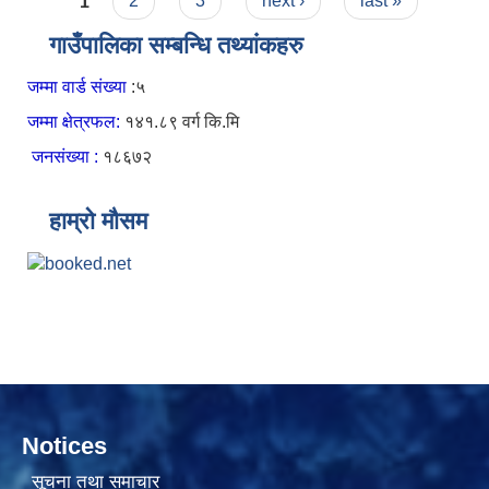
Pages
1
2
3
next ›
last »
गाउँपालिका सम्बन्धि तथ्यांकहरु
जम्मा वार्ड संख्या
:५
जम्मा क्षेत्रफल:
१४१.८९ वर्ग कि.मि
जनसंख्या :
१८६७२
हाम्रो मौसम
Notices
सूचना तथा समाचार