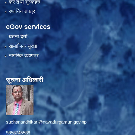
कर तथा शुल्कहरु
स्थानिय रापत्र
eGov services
घटना दर्ता
सामाजिक सुरक्षा
नागरिक वडापत्र
सूचना अधिकारी
suchanaadhikari@navadurgamun.gov.np
9858745588