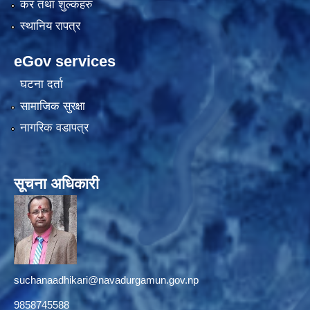
कर तथा शुल्कहरु
स्थानिय रापत्र
eGov services
घटना दर्ता
सामाजिक सुरक्षा
नागरिक वडापत्र
सूचना अधिकारी
suchanaadhikari@navadurgamun.gov.np
9858745588