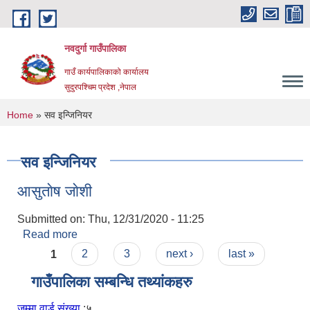
Skip to main content
नवदुर्गा गाउँपालिका
गाउँ कार्यपालिकाको कार्यालय
सुदुरपश्चिम प्रदेश ,नेपाल
You are here
Home
» सव इन्जिनियर
सव इन्जिनियर
आसुताेष जाेशी
Submitted on:
Thu, 12/31/2020 - 11:25
Read more
about आसुताेष जाेशी
Pages
1
2
3
next ›
last »
गाउँपालिका सम्बन्धि तथ्यांकहरु
जम्मा वार्ड संख्या
:५