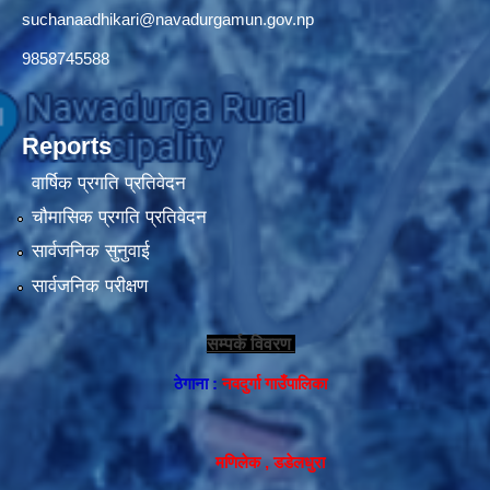
suchanaadhikari@navadurgamun.gov.np
9858745588
Reports
वार्षिक प्रगति प्रतिवेदन
चौमासिक प्रगति प्रतिवेदन
सार्वजनिक सुनुवाई
सार्वजनिक परीक्षण
सम्पर्क विवरण
ठेगाना :
नवदुर्गा गाउँपालिका
मणिलेक , डडेलधुरा