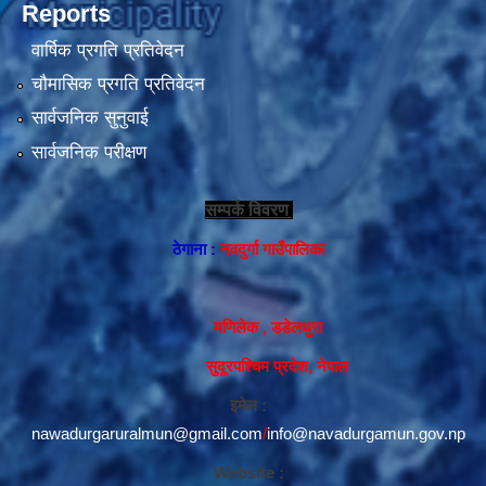
Reports
वार्षिक प्रगति प्रतिवेदन
चौमासिक प्रगति प्रतिवेदन
सार्वजनिक सुनुवाई
सार्वजनिक परीक्षण
सम्पर्क विवरण
ठेगाना :
नवदुर्गा गाउँपालिका
मणिलेक , डडेलधुरा
सुदूरपश्चिम प्रदेश, नेपाल
इमेल :
nawadurgaruralmun@gmail.com
/
info@navadurgamun.gov.np
Website :