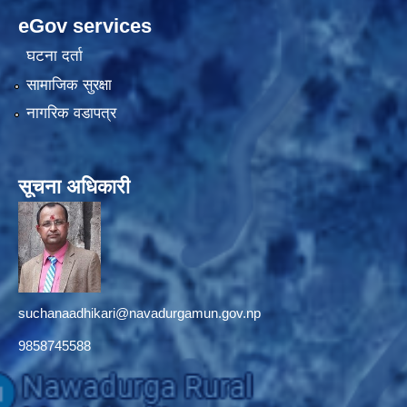
eGov services
घटना दर्ता
सामाजिक सुरक्षा
नागरिक वडापत्र
सूचना अधिकारी
suchanaadhikari@navadurgamun.gov.np
9858745588