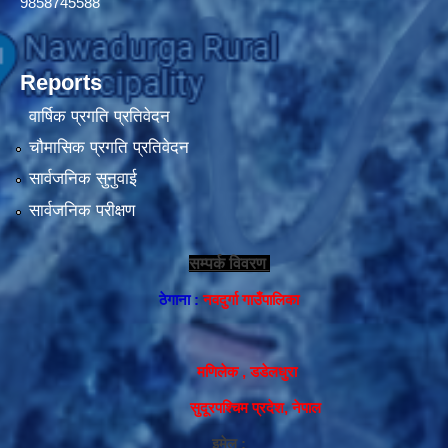
9858745588
Reports
वार्षिक प्रगति प्रतिवेदन
चौमासिक प्रगति प्रतिवेदन
सार्वजनिक सुनुवाई
सार्वजनिक परीक्षण
सम्पर्क विवरण
ठेगाना :
नवदुर्गा गाउँपालिका
मणिलेक , डडेलधुरा
सुदूरपश्चिम प्रदेश, नेपाल
इमेल :