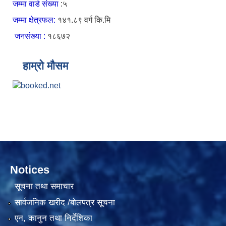
जम्मा वार्ड संख्या
:५
जम्मा क्षेत्रफल:
१४१.८९ वर्ग कि.मि
जनसंख्या :
१८६७२
हाम्रो मौसम
Notices
सूचना तथा समाचार
सार्वजनिक खरीद /बोलपत्र सूचना
एन, कानुन तथा निर्देशिका