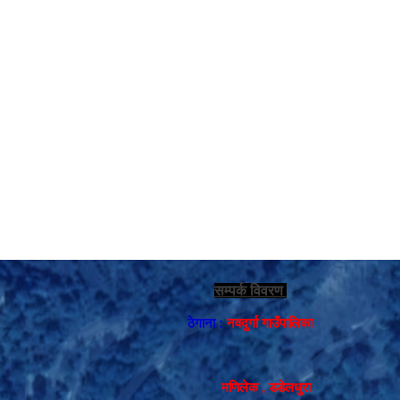
सम्पर्क विवरण
ठेगाना :
नवदुर्गा गाउँपालिका
मणिलेक , डडेलधुरा